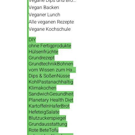
Vegane Dips und Brotaufstriche
Vegan Backen
Veganer Lunch
Alle veganen Rezepte
Vegane Kochschule
DIY
ohne Fertigprodukte
Hülsenfrüchte
Grundrezept
Grundtechnik
Bohnen
vom Wissen zum Handeln
Dips & Soßen
Nüsse
Kohl
Pasta
nachhaltig
Klimakochen
Sandwich
Gesundheit
Planetary Health Diet
Kartoffeln
Hafer
Brot
Hefeteig
Salate
Blutzuckerspiegel
Grundausstattung
Rote Bete
Tofu