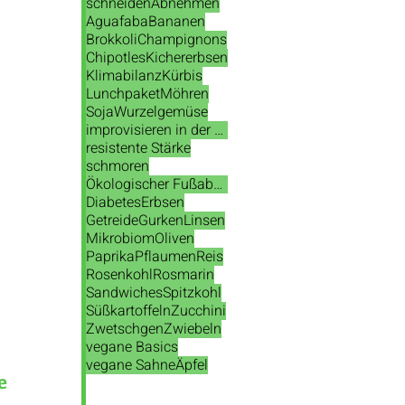
schneiden
Abnehmen
Aguafaba
Bananen
Brokkoli
Champignons
Chipotles
Kichererbsen
Klimabilanz
Kürbis
Lunchpaket
Möhren
Soja
Wurzelgemüse
improvisieren in der Küche
resistente Stärke
schmoren
Ökologischer Fußabdruck
Diabetes
Erbsen
Getreide
Gurken
Linsen
Mikrobiom
Oliven
Paprika
Pflaumen
Reis
Rosenkohl
Rosmarin
Sandwiches
Spitzkohl
Süßkartoffeln
Zucchini
Zwetschgen
Zwiebeln
vegane Basics
vegane Sahne
Äpfel
e 
 