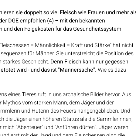
eren sie doppelt so viel Fleisch wie Frauen und mehr als
n der DGE empfohlen (4) – mit den bekannten 
en und den Folgekosten für das Gesundheitssystem
.
leischessen = Männlichkeit = Kraft und Stärke" hat nicht 
sequenzen für Männer. Sie unterstreicht die Position des 
 starkes Geschlecht. 
Denn Fleisch kann nur gegessen 
etötet wird - und das ist "Männersache".
 Wie es dazu 
ns eines Tieres ruft in uns archaische Bilder hervor. Aus 
der Mythos vom starken Mann, dem Jäger und der 
mmlerin und Hüterin des Feuers hängengeblieben. Und 
ch die Jäger einen höheren Status als die Sammlerinnen, 
 mich "Abenteuer" und "Anführen dürfen". Jäger waren 
und erst mit der Jagd und dem Fleischessen ging die 