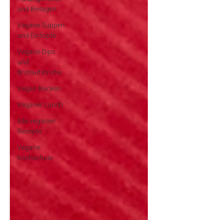
und Beilagen
Vegane Suppen
und Eintöpfe
Vegane Dips
und
Brotaufstriche
Vegan Backen
Veganer Lunch
Alle veganen
Rezepte
Vegane
Kochschule