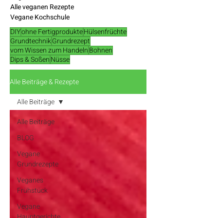
Alle veganen Rezepte
Vegane Kochschule
DIY
ohne Fertigprodukte
Hülsenfrüchte
Grundtechnik
Grundrezept
vom Wissen zum Handeln
Bohnen
Dips & Soßen
Nüsse
Alle Beiträge & Rezepte
Alle Beiträge
Alle Beiträge
BLOG
Vegane
Grundrezepte
Veganes
Frühstück
Vegane
Hauptgerichte