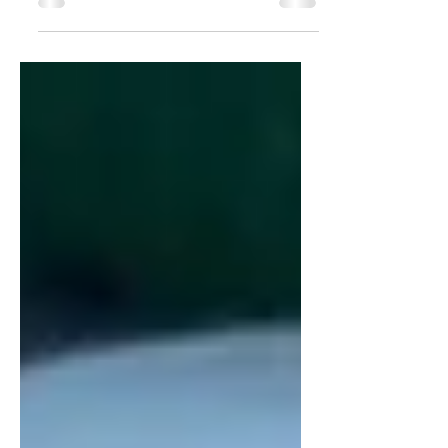
Mit Krallen- und Tunnelgriff bist du
gut gerüstet, dein Gemüse unfallfrei
zu schneiden. Du hältst das
Gemüse fest und schneidest im
Tunnel.